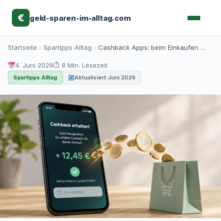
€
geld-sparen-im-alltag
.com
Skip
Startseite
›
Spartipps Alltag
›
Cashback Apps: beim Einkaufen Geld zurückbekommen
to
4. Juni 2026
⏱ 8 Min. Lesezeit
content
Spartipps Alltag
Aktualisiert Juni 2026