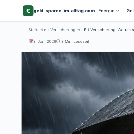
€
geld-sparen-im-alltag
.com
Energie
Gel
Skip
Startseite
›
Versicherungen
›
BU Versicherung: Warum si
to
3. Juni 2026
⏱ 8 Min. Lesezeit
content